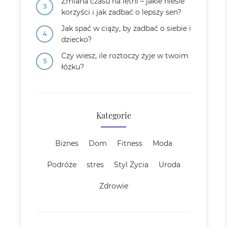
Zmiana czasu na letni – jakie niesie
korzyści i jak zadbać o lepszy sen?
Jak spać w ciąży, by zadbać o siebie i
dziecko?
Czy wiesz, ile roztoczy żyje w twoim
łóżku?
Kategorie
Biznes
Dom
Fitness
Moda
Podróże
stres
Styl Życia
Uroda
Zdrowie