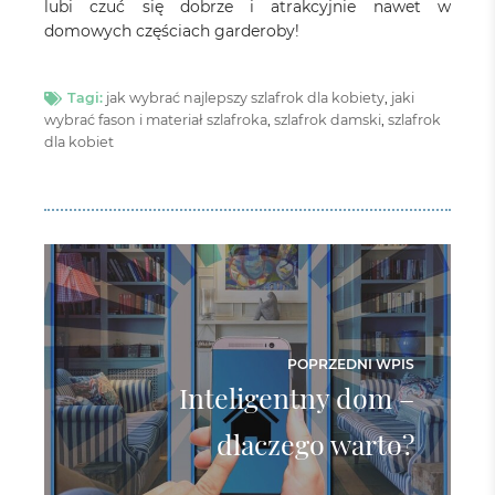
lubi czuć się dobrze i atrakcyjnie nawet w
domowych częściach garderoby!
Tagi:
jak wybrać najlepszy szlafrok dla kobiety
,
jaki
wybrać fason i materiał szlafroka
,
szlafrok damski
,
szlafrok
dla kobiet
POPRZEDNI WPIS
Inteligentny dom –
dlaczego warto?