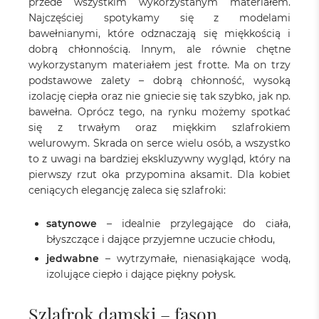
przede wszystkim wykorzystanym materiałem.
Najczęściej spotykamy się z modelami
bawełnianymi, które odznaczają się miękkością i
dobrą chłonnością. Innym, ale równie chętne
wykorzystanym materiałem jest frotte. Ma on trzy
podstawowe zalety – dobrą chłonność, wysoką
izolację ciepła oraz nie gniecie się tak szybko, jak np.
bawełna. Oprócz tego, na rynku możemy spotkać
się z trwałym oraz miękkim szlafrokiem
welurowym. Skrada on serce wielu osób, a wszystko
to z uwagi na bardziej ekskluzywny wygląd, który na
pierwszy rzut oka przypomina aksamit. Dla kobiet
ceniących elegancję zaleca się szlafroki:
satynowe
– idealnie przylegające do ciała,
błyszczące i dające przyjemne uczucie chłodu,
jedwabne
– wytrzymałe, nienasiąkające wodą,
izolujące ciepło i dające piękny połysk.
Szlafrok damski – fason