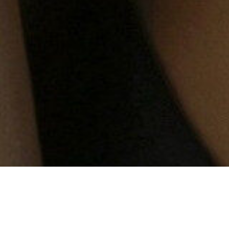
MODA
ać mocny makijaż oka