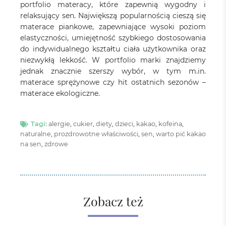
portfolio materacy, które zapewnią wygodny i
relaksujący sen. Największą popularnością cieszą się
materace piankowe, zapewniające wysoki poziom
elastyczności, umiejętność szybkiego dostosowania
do indywidualnego kształtu ciała użytkownika oraz
niezwykłą lekkość. W portfolio marki znajdziemy
jednak znacznie szerszy wybór, w tym m.in.
materace sprężynowe czy hit ostatnich sezonów –
materace ekologiczne.
Tagi:
alergie
,
cukier
,
diety
,
dzieci
,
kakao
,
kofeina
,
naturalne
,
prozdrowotne właściwości
,
sen
,
warto pić kakao
na sen
,
zdrowe
Zobacz też