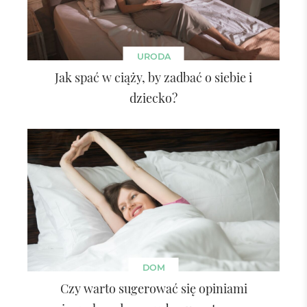
URODA
Jak spać w ciąży, by zadbać o siebie i
dziecko?
DOM
Czy warto sugerować się opiniami