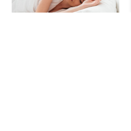
DOM
Po czym poznać, że podłoże snu nie jest
dla nas odpowiednie?
DOM