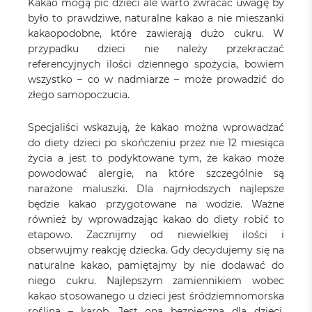
Kakao mogą pić dzieci ale warto zwracać uwagę by
było to prawdziwe, naturalne kakao a nie mieszanki
kakaopodobne, które zawierają dużo cukru. W
przypadku dzieci nie należy przekraczać
referencyjnych ilości dziennego spożycia, bowiem
wszystko – co w nadmiarze – może prowadzić do
złego samopoczucia.
Specjaliści wskazują, że kakao można wprowadzać
do diety dzieci po skończeniu przez nie 12 miesiąca
życia a jest to podyktowane tym, że kakao może
powodować alergie, na które szczególnie są
narażone maluszki. Dla najmłodszych najlepsze
będzie kakao przygotowane na wodzie. Ważne
również by wprowadzając kakao do diety robić to
etapowo. Zacznijmy od niewielkiej ilości i
obserwujmy reakcję dziecka. Gdy decydujemy się na
naturalne kakao, pamiętajmy by nie dodawać do
niego cukru. Najlepszym zamiennikiem wobec
kakao stosowanego u dzieci jest śródziemnomorska
roślina – karob. Jest ona bezpieczna dla dzieci,