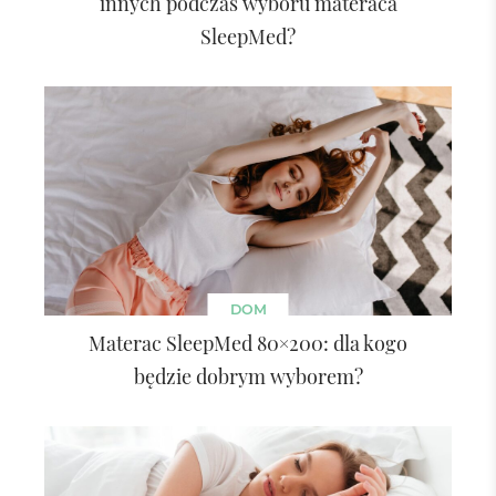
innych podczas wyboru materaca
SleepMed?
DOM
Materac SleepMed 80×200: dla kogo
będzie dobrym wyborem?