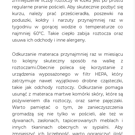
zmniejszenie liczby roztoczy w łóżku jest po prostu
regularne pranie pościeli. Aby skutecznie pozbyć się
kurzu, należy prać prześcieradła, poszewki na
poduszki, kołdry i narzuty przynajmniej raz w
tygodniu w gorącej wodzie o temperaturze co
najmniej 60°C. Takie ciepło zabija roztocza oraz
usuwa ich odchody i inne alergeny.
Odkurzanie materaca przynajmniej raz w miesiącu
to kolejny skuteczny sposób na walkę z
roztoczami.Obecnie poleca się korzystanie z
urządzenia wyposażonego w filtr HEPA, który
zatrzymuje nawet wyjątkowo drobne cząsteczki,
takie jak odchody roztoczy. Odkurzanie pomaga
usunąć z materaca martwe komórki skóry, które są
pożywieniem dla roztoczy, oraz same pajęczaki.
Warto pamiętać o tym, że zanieczyszczenia
gromadzą się nie tylko w pościeli, ale też w
dywanach, zasłonach, tapicerowanych meblach i
innych tkaninach obecnych w sypialni. Aby
zmniejszyć ich liczebność, warto ograniczyć ilość