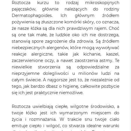
Roztocza kurzu to rodzaj mikroskopijnych
pajęczaków, głównie należących do rodziny
Dermatophagoides. Ich głównym źródłem
pożywienia są złuszczone komórki skóry, co oznacza,
że nasze łóżka są dla nich prawdziwym rajem. Choć
są one tak małe, że ludzkie oko ich nie dostrzega,
stanowią spore zagrożenie dla zdrowia. Są źródłem
niebezpiecznych alergenów, które mogą wywoływać
reakcje alergiczne, takie jak kichanie, kaszel,
zaczerwienione oczy, a nawet zaostrzenia astmy. Te
niewielkie stworzenia są odpowiedzialne za
nieprzyjemne dolegliwości u milionów ludzi na
całym świecie. A najgorsze jest to, że niezależnie od
tego, jak bardzo dbasz o higienę, całkowite pozbycie
się ich jest praktycznie niemożliwe.
Roztocza uwielbiają ciepłe, wilgotne środowisko, a
twoje łóżko jest ich wymarzonym miejscem do
życia i rozmnażania. W trakcie snu twoje ciało
emituje ciepło i wilgoć, co stwarza idealne warunki